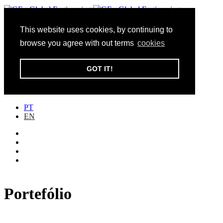
This website uses cookies, by continuing to
Toggle navigation
browse you agree with out terms
cookies
Institucional
Inovação
GOT IT!
Sustentabilidade
Portefólio
Contactos
PT
EN
Portefólio